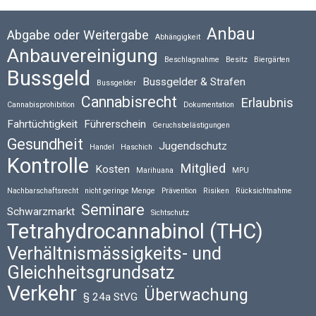
Anbau
Abgabe oder Weitergabe
Abhängigkeit
Anbauvereinigung
Beschlagnahme
Besitz
Biergärten
Bussgeld
Bussgelder & Strafen
Bussgelder
Cannabisrecht
Erlaubnis
Cannabisprohibition
Dokumentation
Fahrtüchtigkeit
Führerschein
Geruchsbelästigungen
Gesundheit
Jugendschutz
Handel
Haschich
Kontrolle
Mitglied
Kosten
Marihuana
MPU
Nachbarschaftsrecht
nicht geringe Menge
Prävention
Risiken
Rücksichtnahme
Seminare
Schwarzmarkt
Sichtschutz
Tetrahydrocannabinol (THC)
Verhältnismässigkeits- und
Gleichheitsgrundsatz
Verkehr
Überwachung
§ 24a StVG