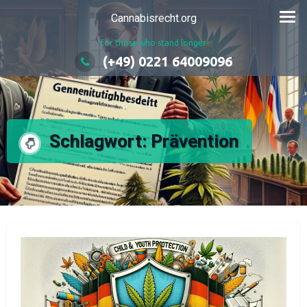
Zum
Cannabisrecht.org
Inhalt
for those who stand longer
springen
(+49) 0221 64009096
Schlagwort:
Prävention