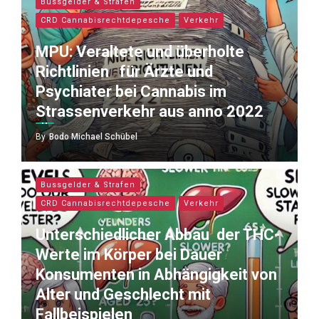
Bussgelder & Strafen
CRD Cannabisrechtdepesche
Verkehr
MPU: Veraltete und überholte
Richtlinien für Ärzte und
Psychiater bei Cannabis im
Strassenverkehr aus anno 2022
By
Bodo Michael Schübel
Bussgelder & Strafen
CRD Cannabisrechtdepesche
Verkehr
Unterschiedlicher Abbau der THC-
Werte im Körper bei Dauer
Konsumenten in Abhängigkeit von
Alter und Geschlecht mit
Fallbeispielen