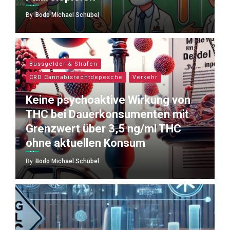
By
Bodo Michael Schübel
Bussgelder & Strafen
CRD Cannabisrechtdepesche
Verkehr
Keine psychoaktive Wirkung von
THC bei Dauerkonsumenten mit
Grenzwert über 3,5 ng/ml THC
ohne aktuellen Konsum
By
Bodo Michael Schübel