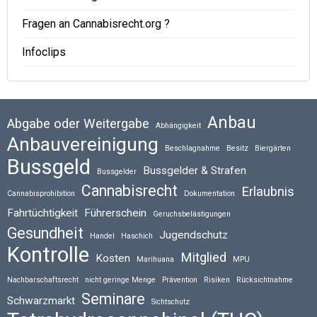
Fragen an Cannabisrecht.org ?
Infoclips
Anbau
Abgabe oder Weitergabe
Abhängigkeit
Anbauvereinigung
Beschlagnahme
Besitz
Biergärten
Bussgeld
Bussgelder & Strafen
Bussgelder
Cannabisrecht
Erlaubnis
Cannabisprohibition
Dokumentation
Fahrtüchtigkeit
Führerschein
Geruchsbelästigungen
Gesundheit
Jugendschutz
Handel
Haschich
Kontrolle
Mitglied
Kosten
Marihuana
MPU
Nachbarschaftsrecht
nicht geringe Menge
Prävention
Risiken
Rücksichtnahme
Seminare
Schwarzmarkt
Sichtschutz