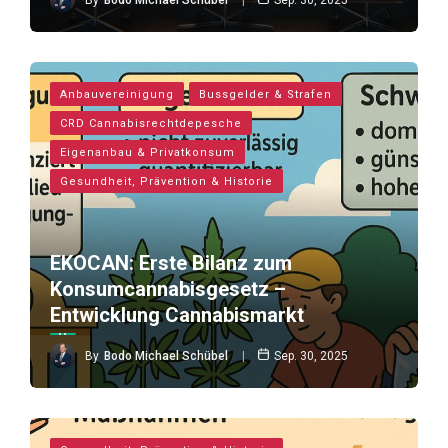
Anbauvereinigung
Bussgelder & Strafen
CRD Cannabisrechtdepesche
Eigenanbau & Privatkonsum
Gesundheit, Prävention & Historie
EKOCAN: Erste Bilanz zum
Konsumcannabisgesetz –
Entwicklung Cannabismarkt
By
Bodo Michael Schübel
Sep. 30, 2025