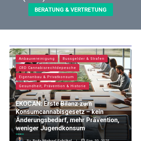
BERATUNG & VERTRETUNG
Anbauvereinigung
Bussgelder & Strafen
CRD Cannabisrechtdepesche
Eigenanbau & Privatkonsum
Gesundheit, Prävention & Historie
EKOCAN: Erste Bilanz zum
Konsumcannabisgesetz – kein
Änderungsbedarf, mehr Prävention,
weniger Jugendkonsum
By
Bodo Michael Schübel
Sep. 30, 2025