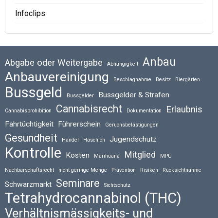
Infoclips
Anbau
Abgabe oder Weitergabe
Abhängigkeit
Anbauvereinigung
Beschlagnahme
Besitz
Biergärten
Bussgeld
Bussgelder & Strafen
Bussgelder
Cannabisrecht
Erlaubnis
Cannabisprohibition
Dokumentation
Fahrtüchtigkeit
Führerschein
Geruchsbelästigungen
Gesundheit
Jugendschutz
Handel
Haschich
Kontrolle
Mitglied
Kosten
Marihuana
MPU
Nachbarschaftsrecht
nicht geringe Menge
Prävention
Risiken
Rücksichtnahme
Seminare
Schwarzmarkt
Sichtschutz
Tetrahydrocannabinol (THC)
Verhältnismässigkeits- und