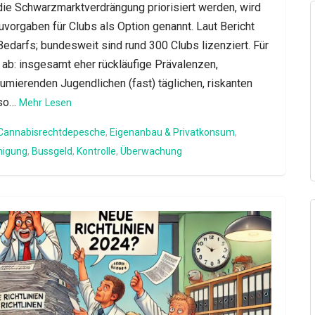
die Schwarzmarktverdrängung priorisiert werden, wird
vorgaben für Clubs als Option genannt. Laut Bericht
edarfs; bundesweit sind rund 300 Clubs lizenziert. Für
 ab: insgesamt eher rückläufige Prävalenzen,
sumierenden Jugendlichen (fast) täglichen, riskanten
(so…
Mehr Lesen
Cannabisrechtdepesche
,
Eigenanbau & Privatkonsum
,
nigung
,
Bussgeld
,
Kontrolle
,
Überwachung