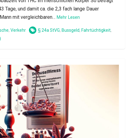
Abbauzeit von THC im menschlichen Körper So beträgt
3 Tage, und damit ca. die 2,3 fach lange Dauer
 Mann mit vergleichbaren…
Mehr Lesen
sche
,
Verkehr
§ 24a StVG
,
Bussgeld
,
Fahrtüchtigkeit
,
)