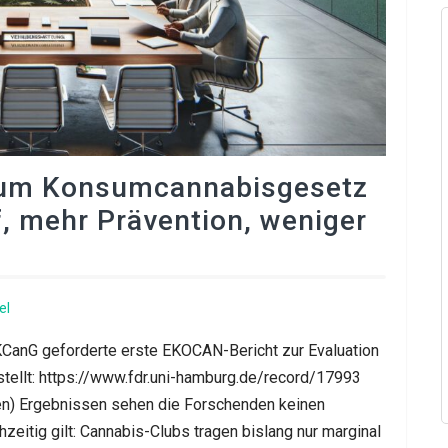
Guten Tag
zum Konsumcannabisgesetz
, mehr Prävention, weniger
el
 KCanG geforderte erste EKOCAN-Bericht zur Evaluation
llt: https://www.fdr.uni-hamburg.de/record/17993
gen) Ergebnissen sehen die Forschenden keinen
eitig gilt: Cannabis-Clubs tragen bislang nur marginal