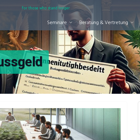
for those who stand longer
Seminare
Beratung & Vertretung
ussgeld