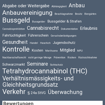
Anbau
Abgabe oder Weitergabe
Abhängigkeit
Anbauvereinigung
Beschlagnahme
Besitz
Biergärten
Bussgeld
Bussgelder & Strafen
Bussgelder
Cannabisrecht
Erlaubnis
Cannabisprohibition
Dokumentation
Fahrtüchtigkeit
Führerschein
Geruchsbelästigungen
Gesundheit
Jugendschutz
Handel
Haschich
Kontrolle
Mitglied
Kosten
Marihuana
MPU
Nachbarschaftsrecht
nicht geringe Menge
Prävention
Risiken
Rücksichtnahme
Seminare
Schwarzmarkt
Sichtschutz
Tetrahydrocannabinol (THC)
Verhältnismässigkeits- und
Gleichheitsgrundsatz
Verkehr
Überwachung
§ 24a StVG