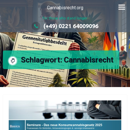
Zum
Cannabisrecht.org
Inhalt
for those who stand longer
springen
(+49) 0221 64009096
Schlagwort:
Cannabisrecht