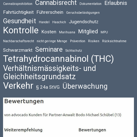
Cannabisrecht
Erlaubnis
Cannabisprohibition
Dokumentation
Fahrtüchtigkeit
Führerschein
Geruchsbelästigungen
Gesundheit
Jugendschutz
Handel
Haschich
Kontrolle
Mitglied
Kosten
Marihuana
MPU
Nachbarschaftsrecht
nicht geringe Menge
Prävention
Risiken
Rücksichtnahme
Seminare
Schwarzmarkt
Sichtschutz
Tetrahydrocannabinol (THC)
Verhältnismässigkeits- und
Gleichheitsgrundsatz
Verkehr
Überwachung
§ 24a StVG